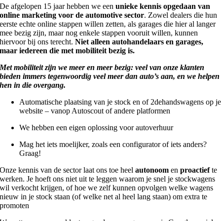
De afgelopen 15 jaar hebben we een
unieke kennis opgedaan van
online marketing voor de automotive sector
. Zowel dealers die hun
eerste echte online stappen willen zetten, als garages die hier al langer
mee bezig zijn, maar nog enkele stappen vooruit willen, kunnen
hiervoor bij ons terecht.
Niet alleen autohandelaars en garages,
maar iedereen die met mobiliteit bezig is.
Met mobiliteit zijn we meer en meer bezig: veel van onze klanten
bieden immers tegenwoordig veel meer dan auto’s aan, en we helpen
hen in die overgang.
Automatische plaatsing van je stock en of 2dehandswagens op j
website – vanop Autoscout of andere platformen
We hebben een eigen oplossing voor autoverhuur
Mag het iets moelijker, zoals een configurator of iets anders?
Graag!
Onze kennis van de sector laat ons toe heel
autonoom
en
proactief
te
werken. Je hoeft ons niet uit te leggen waarom je snel je stockwagens
wil verkocht krijgen, of hoe we zelf kunnen opvolgen welke wagens
nieuw in je stock staan (of welke net al heel lang staan) om extra te
promoten