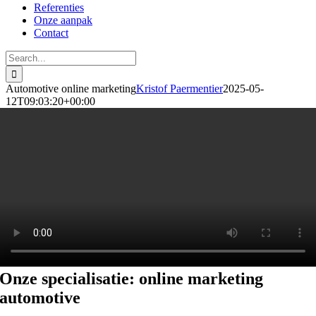
Referenties
Onze aanpak
Contact
Search
for:
Automotive online marketing
Kristof Paermentier
2025-05-
12T09:03:20+00:00
Onze specialisatie: online marketing
automotive