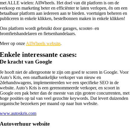
met ALLE wielen: AllWheels. Het doel van dit platform is om de
verkoop en marketing beter en efficiënter te laten verlopen, én om een
betaalbaar platform aan iedereen aan te bieden. voertuigen beheren en
publiceren in enkele klikken, bestelbonnen maken in enkele klikken!
Ons platform wordt gebruikt door garages, scooter- en
bromfietshandelaren en fietsenhandelaars.
Meer op onze
AllWheels website
.
Enkele interessante cases:
De kracht van Google
Je hooft niet de allergrootste te zijn om goed te scoren in Google. Voor
Auto’s Kris, een onafhankelijke verkoper van nieuw en
2dehandswagens, implementeerden we een specifieke SEO in de
website. Auto’s Kris is een gerenommeerde verkoper, en scoort in
Google een pak beter dan de meeste van zijn grotere concurrenten, met
hoge posities op tal van veel gezochte keywords. Dat levert duizenden
organische bezoekers per maand op naar hun website.
www.autoskris.com
Autoverhuur website